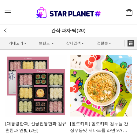
간식·과자·떡(20)
카테고리
브랜드
상세검색
정렬순
[대통령한과] 신궁전통한과 김규
[헬로키티] 헬로키티 컵누들 간
흔한과 연빛 (2단)
장우동맛 저나트륨 라면 9개