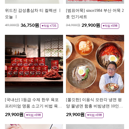
위드진 감성홍삼차 티 컬렉션 ㅣ
[범표어묵] since1984 부산 어묵 2
오늘 ㅣ
호 인기세트
36,750
원
29,900
원
49,000원
34,900원
♥적립 +735
♥적립 +598
[국내산] 1등급 수제 한우 육포
[쫄깃한] 이용식 모란각 냉면 평
프리미엄 명품 소고기 비법 육포
양 물냉면 함흥 비빔냉면 10인분
우가네
20인분
29,900
원
29,900
원
♥적립 +598
♥적립 +598