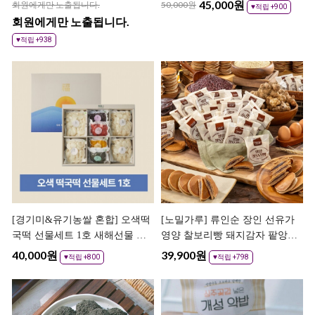
입/18개입
45,000
원
회원에게만 노출됩니다.
50,000원
♥적립 +900
회원에게만 노출됩니다.
♥적립 +938
[경기미&유기농쌀 혼합] 오색떡
[노밀가루] 류인순 장인 선유가
국떡 선물세트 1호 새해선물 설
영양 찰보리빵 돼지감자 팥앙금
선물
찰 보리빵
40,000
원
39,900
원
♥적립 +800
♥적립 +798