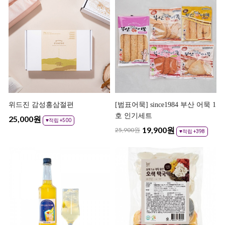
위드진 감성홍삼절편
[범표어묵] since1984 부산 어묵 1
호 인기세트
25,000
원
♥적립 +500
19,900
원
25,900원
♥적립 +398