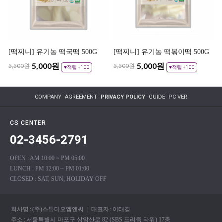
[떡찌니] 유기농 떡국떡 500G
[떡찌니] 유기농 떡볶이떡 500G
5,000
원
5,000
원
5,500원
5,500원
♥적립 +100
♥적립 +100
COMPANY
AGREEMENT
PRIVACY POLICY
GUIDE
PC VER
CS CENTER
02-3456-2791
OPEN : AM 10:00 ~ PM 05:00
LUNCH : PM 12:00 ~ PM 01:00
CLOSED : SAT, SUN, HOLIDAY OFF
회사명
:
(주)스튜디오엠앤씨
| 대표자
:
이태경
주소
:
서울특별시 마포구 상암산로 82 (SBS 프리즘 타워) 17충