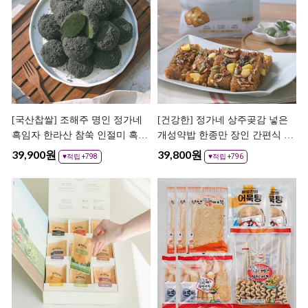
[국산찹쌀] 조해주 명인 정가네
[건강한] 정가네 상주곶감 넣은
흑임자 한라산 참쑥 인절미 흑임
개성약밥 한종만 장인 간편식 찹
자 떡
쌀 전통 약밥
39,900
원
39,800
원
♥적립 +798
♥적립 +796