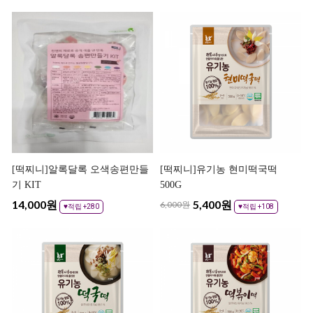
[떡찌니]알록달록 오색송편만들
[떡찌니]유기농 현미떡국떡
기 KIT
500G
14,000
원
5,400
원
6,000원
♥적립 +280
♥적립 +108