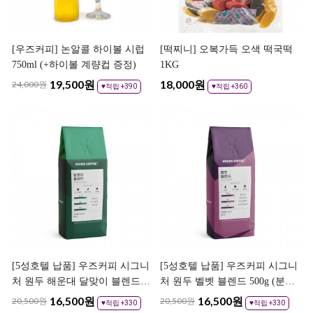
[우즈커피] 논알콜 하이볼 시럽
[떡찌니] 오복가득 오색 떡국떡
750ml (+하이볼 계량컵 증정)
1KG
19,500
원
18,000
원
24,000원
♥적립 +390
♥적립 +360
[5성호텔 납품] 우즈커피 시그니
[5성호텔 납품] 우즈커피 시그니
처 원두 해운대 달맞이 블렌드
처 원두 벨벳 블렌드 500g (분쇄
500g (분쇄도 선택)
도 선택)
16,500
원
16,500
원
20,500원
20,500원
♥적립 +330
♥적립 +330