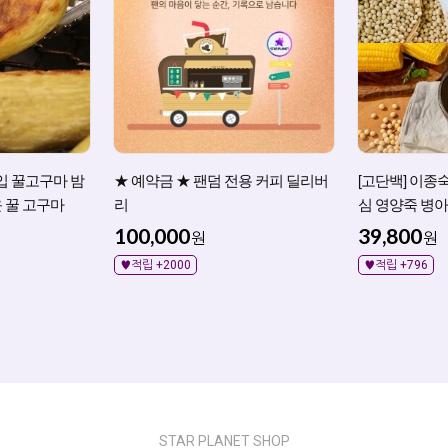
입 꿀고구마 밤
★ 예약금 ★ 팬덤 전용 커피 딜리버
[고단백] 이종
 꿀 고구마
리
심 영양죽 병아
죽 영양죽
100,000
39,800
원
원
♥적립 +2000
♥적립 +796
STAR PLANET SHOP