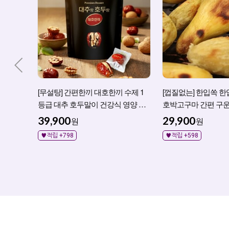
[무설탕] 간편한끼 대호한끼 수제 1
[껍질없는] 한입쏙 한
등급 대추 호두말이 건강식 영양 간
호박고구마 간편 구운
식 정과
39,900
29,900
원
원
♥적립 +798
♥적립 +598