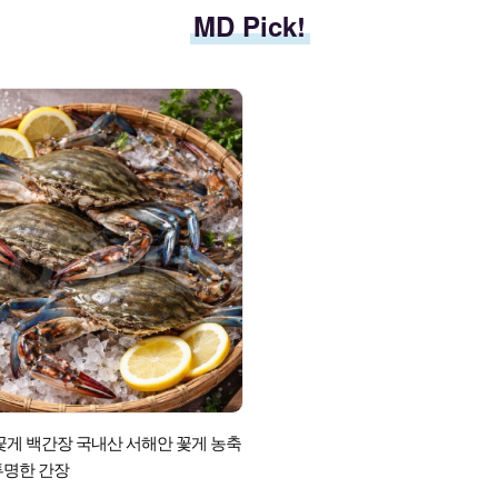
MD Pick!
해꽃게 백간장 국내산 서해안 꽃게 농축
투명한 간장