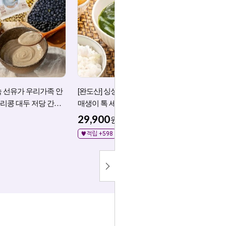
숙 선유가 우리가족 안
[완도산] 싱싱두툼 오세경 어부 완도
[특허]
리콩 대두 저당 간편
매생이 톡 세척 매생이 블럭 20팩
가루 분
29,900
59,8
원
♥적립 +598
♥적립 +