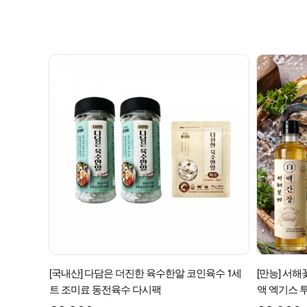
[국내산] 다담은 더진한 육수한알 코인육수 1세
[만능] 서
트 조미료 동전육수 다시팩
액 엑기스 