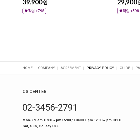
39,900
29,900
원
♥적립 +798
♥적립 +598
HOME
COMPANY
AGREEMENT
PRIVACY POLICY
GUIDE
PA
CS CENTER
02-3456-2791
Mon-Fri am 10:00 ~ pm 05:00 / LUNCH pm 12:00 ~ pm 01:00
Sat, Sun, Holiday OFF