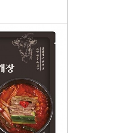
[한국민속
촌] 한우육
개장 400g
34
%
x 5팩
30,000원
19,900
원
1,922
찜
7