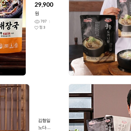
양평본점
29,900
특해장국
원
고추기름
707
한우 선지
찜
3
탕 내장국
김형일
노다지