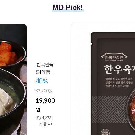
MD Pick!
[한국민속
촌] 유황먹
여 키운 복
40
%
삼계탕
32,900원
1kg x 3팩
19,900
원
4,272
찜
43