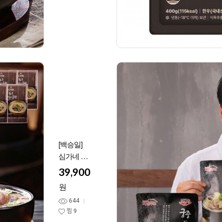
[백승일]
심가네 한
우소머리
39,900
곰탕 750g
원
7팩 곰국
644
사골곰탕
찜
9
소머리국