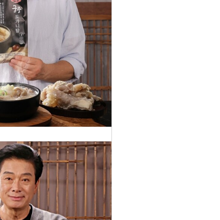
중 도가니
49,900
탕 즉석국
원
750g 7팩
674
스지 도가
찜
2
니 사골육
수 레토르
트