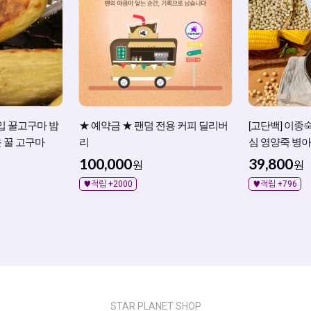
입 꿀고구마 밤
★ 예약금 ★ 팬덤 전용 커피 딜리버
[고단백] 이종
 꿀 고구마
리
심 영양죽 병아
죽 영양죽
100,000
39,800
원
원
♥적립 +2000
♥적립 +796
STAR PLANET SHOP