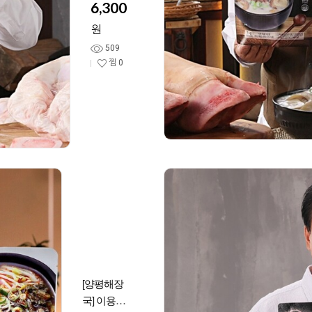
국 탕 한
6,300
우 사골
원
육수 곰
509
탕 곰국
찜
0
설렁탕
[양평해장
국] 이용식