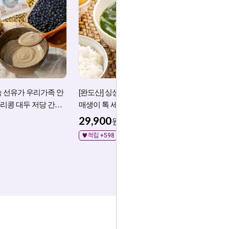
숙 선유가 우리가족 안
[완도산] 싱싱두툼 오세경 어부 완도
[특허]
리콩 대두 저당 간편
매생이 톡 세척 매생이 블럭 20팩
가루 분
29,900
59,8
원
♥적립 +598
♥적립 +