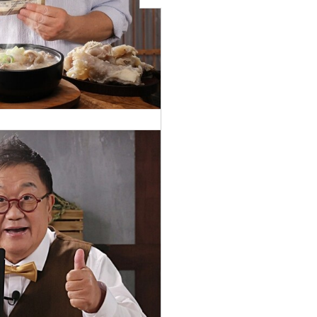
444
곰탕 설
찜
1
렁탕 도
가니탕
[특대용]
이용식 노
다지 우족
49,900
도가니탕
원
1kg 6팩 한