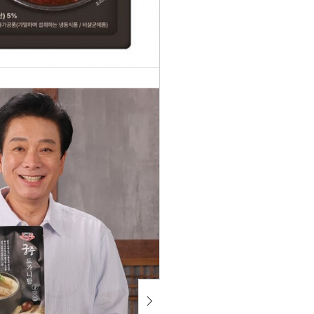
노다지
궁중 도
가니탕
50
%
750g 1팩
10,200
국내산
소 한우
원
가마솥
5,100
보양식
원
즉석국