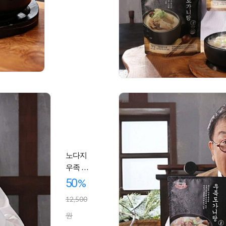
밥 즉석국
노다지
우족 도
가니탕
50
%
1000g 1
12,500
세트 간
편 즉석
원