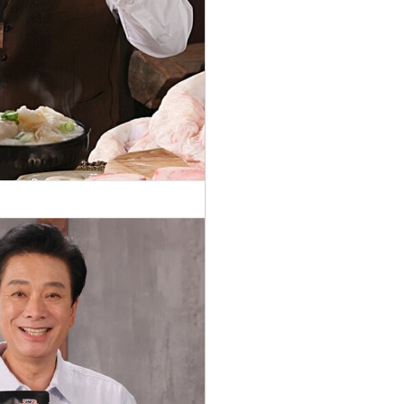
617
우사골 스
찜
6
지 우족 즉
석국
[보양식]
노다지 궁