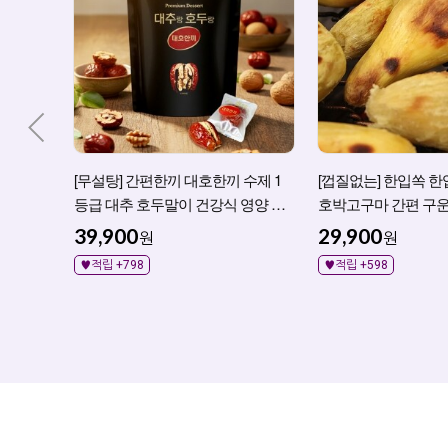
[무설탕] 간편한끼 대호한끼 수제 1
[껍질없는] 한입쏙 한
등급 대추 호두말이 건강식 영양 간
호박고구마 간편 구운
식 정과
39,900
29,900
원
원
♥적립 +798
♥적립 +598