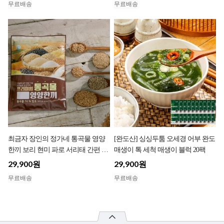
무료배송
무료배송
최금자 장인의 정가네 통곡물 영양
[완도산] 싱싱두툼 오세경 어부 완도
한끼 보리 현미 파로 서리태 간편 한
매생이 톡 세척 매생이 블럭 20팩
끼
29,900원
29,900원
무료배송
무료배송