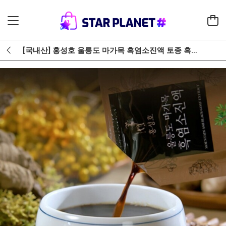
[국내산] 홍성호 울릉도 마가목 흑염소진액 토종 흑염소즙 1개월분 보양 흑염소엑기스