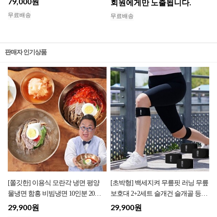
79,000원
회원에게만 노출됩니다.
무료배송
무료배송
판매자 인기상품
[쫄깃한] 이용식 모란각 냉면 평양
[초박형] 백세지켜 무릎핏 러닝 무릎
물냉면 함흥 비빔냉면 10인분 20인
보호대 2+2세트 슬개건 슬개골 등산
분
무릎아대
29,900원
29,900원