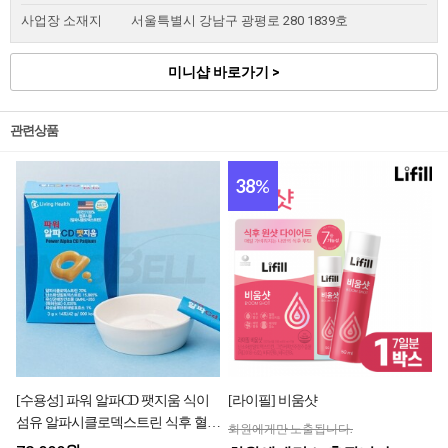
사업장 소재지
서울특별시 강남구 광평로 280 1839호
미니샵 바로가기 >
관련상품
38
%
[수용성] 파워 알파CD 팻지움 식이
[라이필] 비움샷
섬유 알파시클로덱스트린 식후 혈당
회원에게만 노출됩니다.
케어