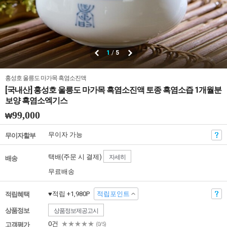
1
/
5
홍성호 울릉도 마가목 흑염소진액
[국내산] 홍성호 울릉도 마가목 흑염소진액 토종 흑염소즙 1개월분
보양 흑염소엑기스
99,000
₩
무이자 가능
무이자할부
택배(주문 시 결제)
자세히
배송
무료배송
♥적립 +1,980P
적립포인트
적립혜택
상품정보
상품정보제공고시
0건
★★★★★
고객평가
(0/5)